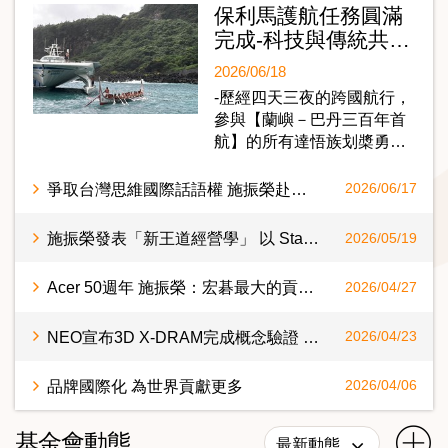
保利馬護航任務圓滿
完成-科技與傳統共…
2026/06/18
-歷經四天三夜的跨國航行，
參與【蘭嶼－巴丹三百年首
航】的所有達悟族划槳勇…
爭取台灣思維國際話語權 施振榮赴日發表新王道白皮書
2026/06/17
施振榮發表「新王道經營學」 以 StanAI 回應 AI 時代全球領導挑戰
2026/05/19
Acer 50週年 施振榮：宏碁最大的貢獻與價值在為台灣培育人才 展望未來，將繼續搭建舞台讓年輕世代為全人類做更大貢獻
2026/04/27
NEO宣布3D X-DRAM完成概念驗證 施振榮領軍策略投資加速商品化 施振榮：補齊台灣在 AI 記憶體市場的設計缺口，為世界做出貢獻
2026/04/23
品牌國際化 為世界貢獻更多
2026/04/06
基金會動態