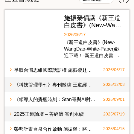
施振榮倡議《新王道
白皮書》(New-Wa…
2026/06/17
《新王道白皮書》(New-
WangDao-White-Paper)歡
迎下載！-新王道白皮書_…
爭取台灣思維國際話語權 施振榮赴日發表新王道白皮書
2026/06/17
《科技管理學刊》專刊徵稿 王道經營管理與科技產業創新：永續發展的新典範
2025/12/03
《領導人的覺醒時刻：Stan哥與AI對話》電子書+有聲書 9/1日上巿
2025/09/01
2025王道論壇 – 善經濟∙智創永續
2025/07/19
榮邦計畫台帛合作啟動 施振榮：將聚焦在零碳排船與新能源計畫以推動高端旅遊，要讓台帛產業共榮
2025/04/15