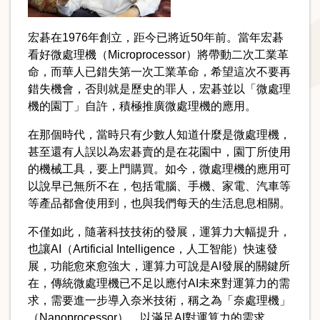
宏碁在1976年創立，距今已將近50年前。當年宏碁
看好微處理機（Microprocessor）將帶動二次工業革
命，而華人已錯失第一次工業革命，希望這次不要再
錯失機會，否則就是歷史的罪人，宏碁並以「微處理
機的園丁」自許，積極推廣微處理機的應用。
在那個時代，當時只有少數人知道什麼是微處理機，
甚至還有人誤以為宏碁賣的是在花園中，園丁所使用
的機械工具，要上門購買。如今，微處理機的應用可
以說早已無所不在，包括電腦、手機、家電、汽車等
等產品都會使用到，也與我們每天的生活息息相關。
不僅如此，隨著科技技術的發展，運算力大幅提升，
也讓AI（Artificial Intelligence，人工智能）快速發
展，功能愈來愈強大，運算力可說是AI發展的關鍵所
在，傳統微處理機已不足以應付AI未來對運算力的需
求，需要進一步導入奈米技術，稱之為「奈處理機」
（Nanoprocessor），以滿足AI對運算力的需求。