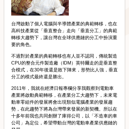
台灣啟動了個人電腦與半導體產業的典範轉移，也在
高科技產業從「垂直整合」走向「垂直分工」的典範
轉移大趨勢下，讓台灣在全球供應鏈的分工中扮演重
要的角色。
不過對於產業的典範轉移也有人並不認同，傳統製造
CPU的整合元件製造廠（IDM）英特爾走的是垂直整
合模式，在30年後還是敗下陣來，形勢比人強，垂直
分工的模式最終還是勝出。
2011年，我就在經濟日報專欄分享我觀察到電動車
產業將啟動典範轉移，在產業分工大趨勢下，未來電
動車零組件的發展將會出現類似電腦產業的發展趨
勢，在此趨勢下將為台灣帶來發展的新契機。所以在
十多年前我也共同創辦了庫得公司，以「不造車的車
公司」為定位，希望帶動台灣的電動車產業供應鏈的