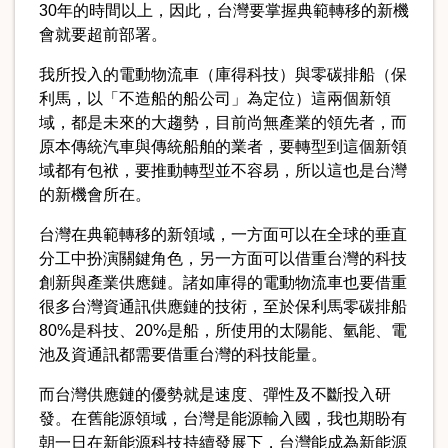
30年的時間以上，因此，台灣要掌握典範轉移的新機
會就要超前部署。
我所投入的電動物流車（庫得科技）與零碳排船（保
利馬，以「不造船的船公司」為定位）這兩個新領
域，都是未來的大趨勢，目前尚無產業的領先者，而
原本傳統汽車與傳統船舶的業者，要轉型到這個新領
域都有包袱，要推動轉型並不容易，所以這也是台灣
的新機會所在。
台灣在典範轉移的新領域，一方面可以在全球的垂直
分工中扮演關鍵角色，另一方面可以借重台灣的科技
創新與產業供應鏈。諸如庫得的電動物流車也要借重
很多台灣資通訊供應鏈的技術，至於保利馬零碳排船
80%是科技、20%是船，所使用的太陽能、氫能、電
池及資通訊都需要借重台灣的科技能量。
而台灣供應鏈的優勢就是速度、彈性及不斷投入研
發。在舊能源領域，台灣是能源輸入國，我也期盼有
朝一日在新能源科技持續發展下，台灣能成為新能源