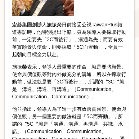
宏碁集團創辦人施振榮日前接受公視TaiwanPlus頻
道專訪時，他特別提出呼籲，身為領導人要採取行動
前，一定要先「3C而後行」，溝通為先；而要有效
落實願景與使命，則要採取「5C而齊動」，全員一
起朝向目標全力以赴。
施振榮表示，領導人最重要的使命，就是要將願景、
使命與價值觀等對內外做充分的溝通，所以在採取行
動前，做法就是要「3C而後行」，所謂的〝3C〞就
是「溝通、溝通、再溝通」（Communication、
Communication、Communication）。
他並指出，領導人為了進一步有效落實願景、使命與
價值觀，另一個重要的做法就是「5C而齊動」，所
謂的〝5C〞就是「溝通、溝通、再溝通、共識、承
諾」（Communication、Communication、
Communication、Consensus、Commitment），透