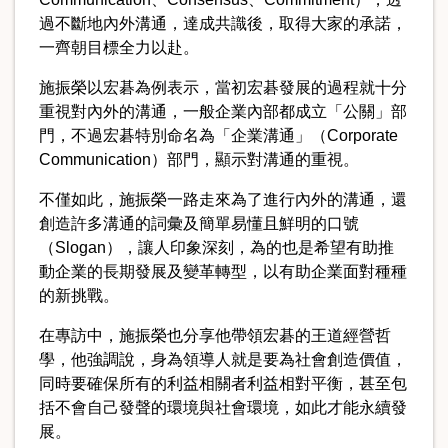
過不斷地內外溝通，達成共識後，取得大家的承諾，
一齊朝目標全力以赴。
施振榮以宏碁為例表示，當初宏碁發展的過程就十分
重視對內外的溝通，一般企業內部都成立「公關」部
門，不過宏碁特別命名為「企業溝通」（Corporate
Communication）部門，顯示對溝通的重視。
不僅如此，施振榮一路走來為了進行內外的溝通，還
創造許多溝通的詞彙及簡單易懂且鮮明的口號
（Slogan），讓人印象深刻，為的也是希望有助推
動企業的長期發展及變革轉型，以有助企業面對種種
的新挑戰。
在專訪中，施振榮也分享他帶領宏碁的王道經營哲
學，他強調說，身為領導人就是要為社會創造價值，
同時要確保所有的利益相關者利益相對平衡，甚至包
括不會自己發聲的環境與社會環境，如此才能永續發
展。