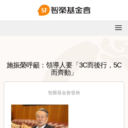
施振榮呼籲：領導人要「3C而後行，5C
而齊動」
智榮基金會發佈