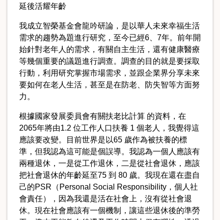
延後活耀年齡
我成立智榮基金會龍吟研論，是以華人未來幸福生活
需求的趨勢為題進行研究，至今已經6、7年。前年開
始針對老年人的需求，有關自主生活，還有健康醫療
等幾個重要的議題進行調查。調查的目的就是要採取
行動，利用研究掌握市場需求，並跟企業界分享未來
要如何在老人生活，甚至是在防老、防失智等方面努
力。
根據國家發展委員會有關扶老比計算 的資料，在
2065年將由1.2 位工作人口扶養 1 個老人，我覺得這
應該要改變。目前世界是以65 歲作為被扶養的標
準，但我認為這可能是個誤導。我認為一個人應該有
兩種退休，一是從工作退休，二是從社會退休，應該
把社會退休的年齡延至75 到 80 歲。我現在還在盡自
己的PSR（Personal Social Responsibility，個人社
會責任），因為我還是活在社會上，沒有從社會退
休。現在社會應該有一個機制，讓這些退休後的準勞