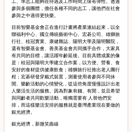
工、準志工能夠在待遇及工作時間上保有彈性。透過
參與多個團體，擔任各種不同的志工，讓他們在社會
參與之中過得更快樂。
目前智榮基金會正在進行計畫將產業連結起來，以全
聯福利中心、國立傳統藝術中心、宏碁公司、雄獅旅
行社、桂冠實業、康健雜誌、陽明大學及陽明醫院，
還有智榮基金會、善美基金會共同攜手合作，大家具
有共同的目標，讓活躍年齡延後。目前具體成案的像
是：桂冠與陽明大學建立合作案，以方便、營養、食
安好的食材提供健康飲食；雄獅旅行社推出老人團行
程；宏碁研發穿戴式裝置，測量使用者參與不同休
閒、樂齡活動的心情變化，從這些角度慢慢設計出老
人樂活生活的服務。因為對象有錢、有閒，並且希望
與同齡者共同歡樂活動，唯獨需要有 人替他們安
排，而這樣樂活安排的服務就是臺灣產業現在要做的
銀光經濟。
銀光經濟，新微笑曲線