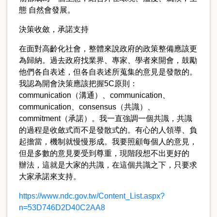
態 自然會發展。
決策收斂，承諾支持
在面對高齡化社會，整體來說政府的政策整備應該更
為歸納。過去政府找業界、專家、學者來開會，鼓勵
他們各自表述，但各自表述所蒐集的意見是發散的。
我認為開會決策應該把握5C原則：
communication（溝通）、communication、
communication、consensus（共識）、
commitment（承諾）。我一直強調一個共識，共識
的過程是收斂式而不是發散式的。有心的人領導、負
起擔當，機制就慢慢形成。我要照顧每個人的意見，
但是多數的意見要受到尊重，現階段想不出更好的
辦法，這就是大家的共識，在這個共識之下，只要求
大家承諾來支持。
https://www.ndc.gov.tw/Content_List.aspx?
n=53D746D2D40C2AA8