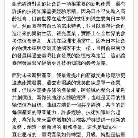
銀光經濟對高齡社會是一項很重要的新興產業，還有
許多的技術知識需要經驗累積。因為日本早先進入高
齡社會，目前世界在這方面的技術知識主要向日本學
習。然而臺灣有自己的需求特色，並且以臺灣社會創
造出來的樂齡生活、銀光產業，實際上在全世界的參
考價值會更高，尤其在亞洲市場當中。因為日本社會
的物價水準與亞洲其他國家不太一樣，且目前東南亞
的發展與過去臺灣社會發展的路徑較為接近，這都讓
臺灣發展銀光經濟更具技術知識的參考意義。
面對未來新興產業，我最近提出的新微笑曲線應該更
適應產業發展。過去市場談的微笑曲線是單一產業
鏈，但現在需要多條的產業鏈，跨領域的整合才能夠
共創價值。新微笑曲線以體驗經濟，也就是受眾的體
驗價值為目標。曲線左端是一個共享經濟，共享的是
每個產業的專業能力，許多經驗、技術知識結合起
來，為預期未來需求增加的目標客戶群提供一種新的
服務，創造一個新興的 服務產業。這也是我現在一
直在思考的，臺灣產業如何轉型、升級。轉型是借重