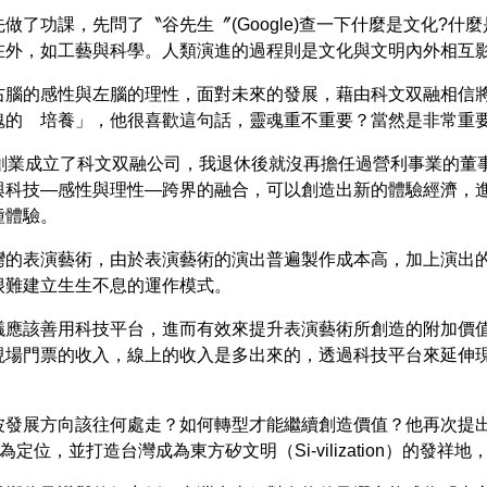
了功課，先問了〝谷先生〞(Google)查一下什麼是文化?什
在外，如工藝與科學。人類演進的過程則是文化與文明內外相互
右腦的感性與左腦的理性，面對未來的發展，藉由科文双融相信
魂的 培養」，他很喜歡這句話，靈魂重不重要？當然是非常重
次創業成立了科文双融公司，我退休後就沒再擔任過營利事業的董
與科技—感性與理性—跨界的融合，可以創造出新的體驗經濟，
種體驗。
灣的表演藝術，由於表演藝術的演出普遍製作成本高，加上演出
很難建立生生不息的運作模式。
議應該善用科技平台，進而有效來提升表演藝術所創造的附加價
現場門票的收入，線上的收入是多出來的，透過科技平台來延伸
波發展方向該往何處走？如何轉型才能繼續創造價值？他再次提
on）為定位，並打造台灣成為東方矽文明（Si-vilization）的