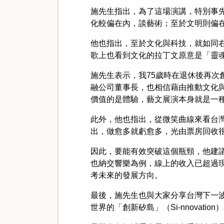
施先生指出，為了這場演講，特別事先做
化較偏在內，談藝術；至於文明則偏
他也指出，至於文化與科技，就如同
歌上也看到文化的拉丁文原意是「靈
施先生表示，我75歲時在退休後再
融公司董事長，也相信藉由推動文化
價值的是體驗，藝文展演本身就是一
此外，他也指出，從微笑曲線來看台
出，做愈多就虧愈多，光由票房回收
因此，要能有效突破這個瓶頸，他建
也納交響樂為例，線上的收入已超過
考未來的發展方向。
最後，施先生也與大家分享台灣下一
世界的「創新矽島」（Si-nnovati