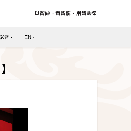
影音
EN
景】