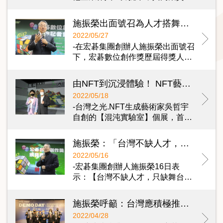
施振榮出面號召為人才搭舞台 宏碁數位創作獎歷屆得獎人跨領域齊聚 與NFT生成藝數家吳哲宇激盪火花
2022/05/27
-在宏碁集團創辦人施振榮出面號召
下，宏碁數位創作獎歷屆得獎人…
由NFT到沉浸體驗！ NFT藝術家吳哲宇個展台北101登場 双融域攜手宏碁帶來全新感官體驗
2022/05/18
-台灣之光.NFT生成藝術家吳哲宇
自創的【混沌實驗室】個展，首…
施振榮：「台灣不缺人才，只缺舞台」 施振榮呼籲企業長期投入搭建舞台，讓台灣人才在國際舞台發光
2022/05/16
-宏碁集團創辦人施振榮16日表
示：【台灣不缺人才，只缺舞台…
施振榮呼籲：台灣應積極推動跨域人才合作，掌握智慧醫療全球化的新契機
2022/04/28