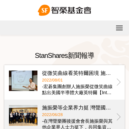
StanShares新聞報導
從微笑曲線看英特爾困境 施振榮：產業典範轉移大勢所趨 即使是世界最強的公司也擋不住
2022/08/01
-宏碁集團創辦人施振榮從微笑曲線
點出美國半導體大廠英特爾【Int…
施振榮等企業界力挺 灣聲國際集資3,000萬正式成立 將積極推動臺灣經典音樂普及化及國際化
2022/06/28
-在灣聲樂團後援會會長施振榮與其
他企業界人士力挺下，共同集資…