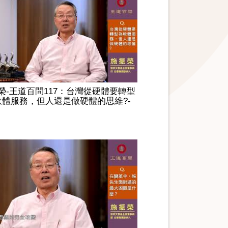
榮-王道百問117：台灣從硬體要轉型
軟體服務，但人還是做硬體的思維?-