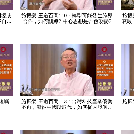
困境或
施振榮-王道百問110：轉型可能發生跨界
施振
好自…
合作，如何訓練?-中心思想是否會改變?
衰敗
速崛
施振榮-王道百問113：台灣科技產業優勢
施振
不再，漸被中國所取代，如何從困境解…