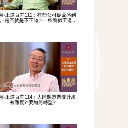
榮-王道百問111：有些公司從鼎盛到
，-是否就是不王道?-一些看似王道…
榮-王道百問114：大陸製造業要升級
有難度?-要如何轉型?