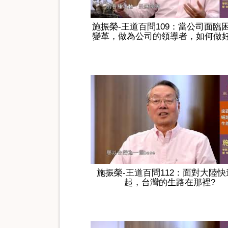
施振榮-王道百問109：當公司面臨
變革，做為公司的領導者，如何做
施振榮-王道百問112：面對大陸快
起，台灣的生路在那裡?