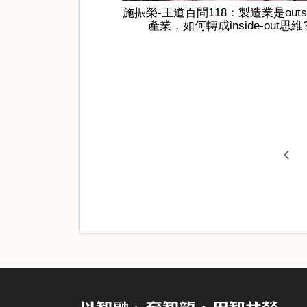
施振榮-王道百問118：製造業是outsid
產業，如何轉成inside-out思維