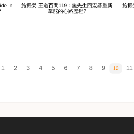
e-in
施振榮-王道百問119：施先生回宏碁重新
施振
?
掌舵的心路歷程?
1
2
3
4
5
6
7
8
9
11
10