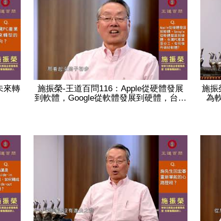
未來轉
施振榮-王道百問116：Apple從硬體發展
施振
到軟體，Google從軟體發展到硬體，台…
為